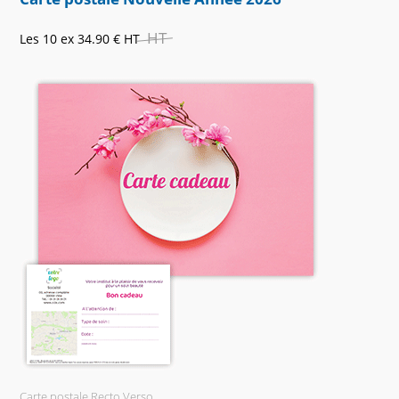
HT
Les 10 ex
34.90 €
HT
Carte postale Recto Verso