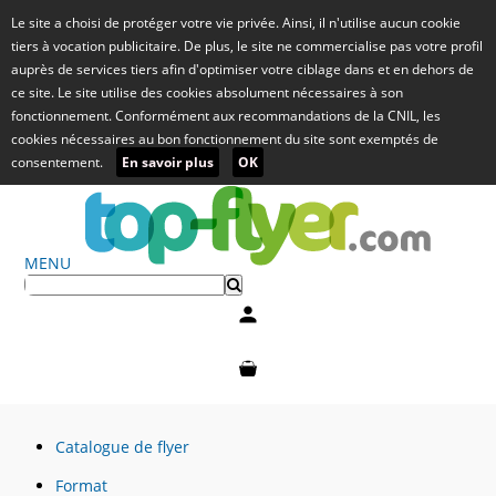
Le site a choisi de protéger votre vie privée. Ainsi, il n'utilise aucun cookie
tiers à vocation publicitaire. De plus, le site ne commercialise pas votre profil
auprès de services tiers afin d'optimiser votre ciblage dans et en dehors de
ce site. Le site utilise des cookies absolument nécessaires à son
fonctionnement. Conformément aux recommandations de la CNIL, les
cookies nécessaires au bon fonctionnement du site sont exemptés de
consentement.
En savoir plus
OK
MENU
Mon compte
Mon panier
Catalogue de flyer
Format