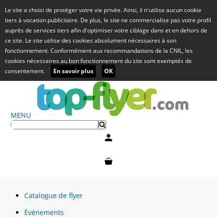
Le site a choisi de protéger votre vie privée. Ainsi, il n'utilise aucun cookie
tiers à vocation publicitaire. De plus, le site ne commercialise pas votre profil
auprès de services tiers afin d'optimiser votre ciblage dans et en dehors de
ce site. Le site utilise des cookies absolument nécessaires à son
fonctionnement. Conformément aux recommandations de la CNIL, les
cookies nécessaires au bon fonctionnement du site sont exemptés de
consentement.
En savoir plus
OK
MENU
Mon compte
Mon panier
Catalogue de flyer
Événements