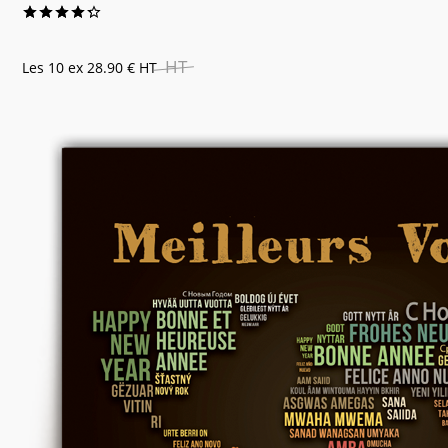
HT
Les 10 ex
28.90 €
HT