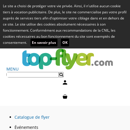
Le site a choisi de protéger votre vie privée. Ainsi, il n'utilise aucun cookie
tiers à vocation publicitaire. De plus, le site ne commercialise pas votre profil
auprès de services tiers afin d'optimiser votre ciblage dans et en dehors de
ce site. Le site utilise des cookies absolument nécessaires à son
fonctionnement. Conformément aux recommandations de la CNIL, les
cookies nécessaires au bon fonctionnement du site sont exemptés de
consentement.
En savoir plus
OK
MENU
Mon compte
Mon panier
Catalogue de flyer
Événements