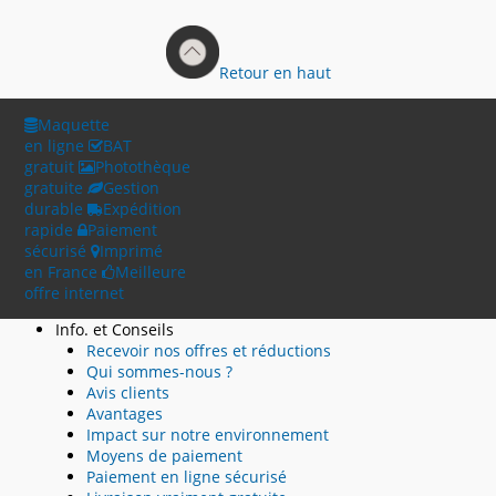
Retour en haut
Maquette
en ligne
BAT
gratuit
Photothèque
gratuite
Gestion
durable
Expédition
rapide
Paiement
sécurisé
Imprimé
en France
Meilleure
offre internet
Info. et Conseils
Recevoir nos offres et réductions
Qui sommes-nous ?
Avis clients
Avantages
Impact sur notre environnement
Moyens de paiement
Paiement en ligne sécurisé