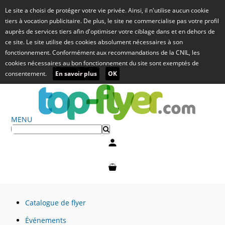
Le site a choisi de protéger votre vie privée. Ainsi, il n'utilise aucun cookie
tiers à vocation publicitaire. De plus, le site ne commercialise pas votre profil
auprès de services tiers afin d'optimiser votre ciblage dans et en dehors de
ce site. Le site utilise des cookies absolument nécessaires à son
fonctionnement. Conformément aux recommandations de la CNIL, les
cookies nécessaires au bon fonctionnement du site sont exemptés de
consentement.
En savoir plus
OK
MENU
Mon compte
Mon panier
Catalogue de flyer
Événements