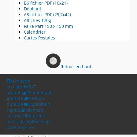
B6 fichier PDF (10x21)
Dépliant
A3 fichier PDF (29,7x42)
Affiches 170g
Faire Part 150 x 150 mm
Calendrier
Cartes Postales
Retour en haut
Maquette
en ligne
BAT
gratuit
Photothèque
gratuite
Gestion
durable
Expédition
rapide
Paiement
sécurisé
Imprimé
en France
Meilleure
offre internet