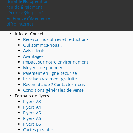
durable
Expédition
rapide
Paiement
sécurisé
Imprimé
en France
Meilleure
offre internet
Info. et Conseils
Recevoir nos offres et réductions
Qui sommes-nous ?
Avis clients
Avantages
Impact sur notre environnement
Moyens de paiement
Paiement en ligne sécurisé
Livraison vraiment gratuite
Besoin d'aide ? Contactez-nous
Conditions générales de vente
Formats de flyers
Flyers A3
Flyers A4
Flyers A5
Flyers A6
Flyers B6
Cartes postales