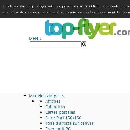
Le site a choisi de protéger votre vie privée. Ainsi, il n'utilise aucun cookie tie
site utilise des cookies absolument nécessaires à son fonctionnement. Confo
MENU
Modèles vierges
Affiches
Calendrier
Cartes postales
Faire-Part 150x150
Toile d'artiste sur canvas
Flyers pdf B6