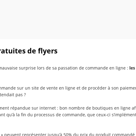
ratuites de flyers
 mauvaise surprise lors de sa passation de commande en ligne :
les
mande sur un site de vente en ligne et de procéder à son paiemen
tendait pas ?
ent répandue sur internet : bon nombre de boutiques en ligne affi
isant qu’à la fin du processus de commande, que ceux-ci s’implémen
dus » peuvent représenter jusqu’à 50% du prix du produit commandé 