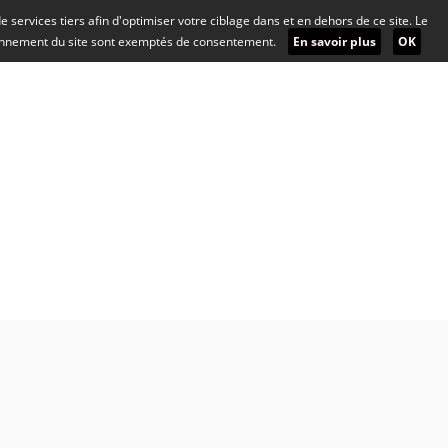
 de services tiers afin d'optimiser votre ciblage dans et en dehors de ce site. Le
ionnement du site sont exemptés de consentement.
En savoir plus
OK