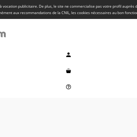
rs à vocation publicitaire. De plus, le site ne commercialise pas votre profil auprès
rmément aux recommandations de la CNIL, les cookies nécessaires au bon fonct
Mon compte
Mon panier
Besoin d'aide ?