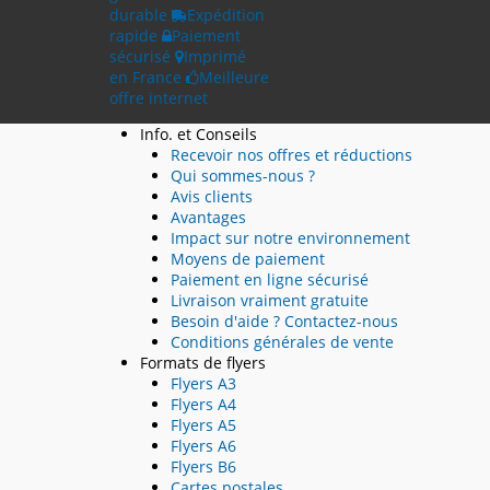
durable
Expédition
rapide
Paiement
sécurisé
Imprimé
en France
Meilleure
offre internet
Info. et Conseils
Recevoir nos offres et réductions
Qui sommes-nous ?
Avis clients
Avantages
Impact sur notre environnement
Moyens de paiement
Paiement en ligne sécurisé
Livraison vraiment gratuite
Besoin d'aide ? Contactez-nous
Conditions générales de vente
Formats de flyers
Flyers A3
Flyers A4
Flyers A5
Flyers A6
Flyers B6
Cartes postales