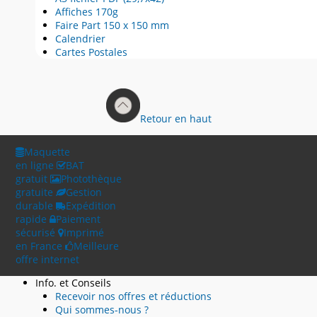
Affiches 170g
Faire Part 150 x 150 mm
Calendrier
Cartes Postales
Retour en haut
Maquette
en ligne
BAT
gratuit
Photothèque
gratuite
Gestion
durable
Expédition
rapide
Paiement
sécurisé
Imprimé
en France
Meilleure
offre internet
Info. et Conseils
Recevoir nos offres et réductions
Qui sommes-nous ?