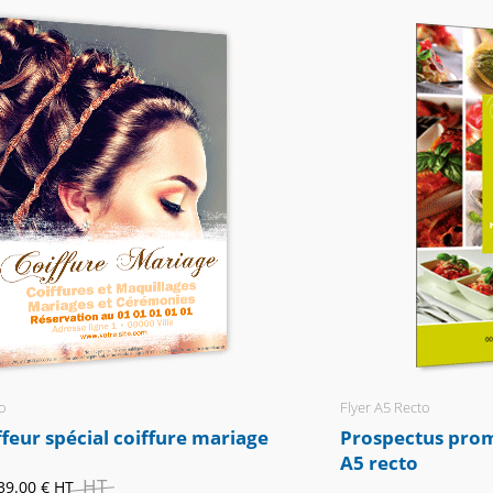
o
Flyer A5 Recto
ffeur spécial coiffure mariage
Prospectus prom
A5 recto
HT
39.00 €
HT