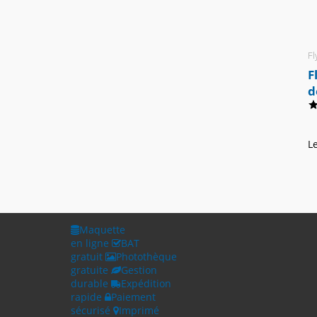
Fl
F
d
L
Maquette
en ligne
BAT
gratuit
Photothèque
gratuite
Gestion
durable
Expédition
rapide
Paiement
sécurisé
Imprimé