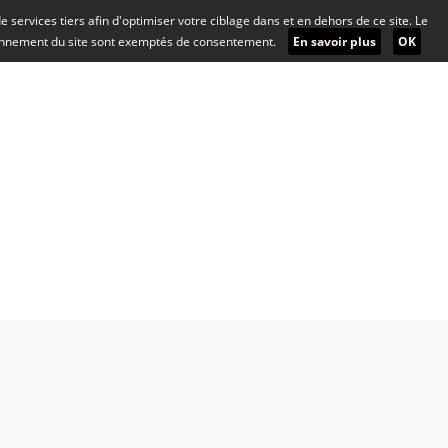
 de services tiers afin d'optimiser votre ciblage dans et en dehors de ce site. Le
ionnement du site sont exemptés de consentement.
En savoir plus
OK