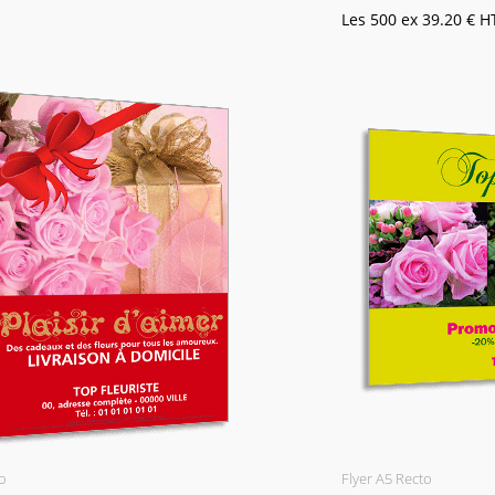
Les 500 ex
39.20 €
H
o
Flyer A5 Recto