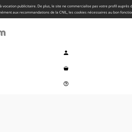
rs à vocation publicitaire. De plus, le site ne commercialise pas votre profil auprès
rmément aux recommandations de la CNIL, les cookies nécessaires au bon fonct
Mon compte
Mon panier
Besoin d'aide ?