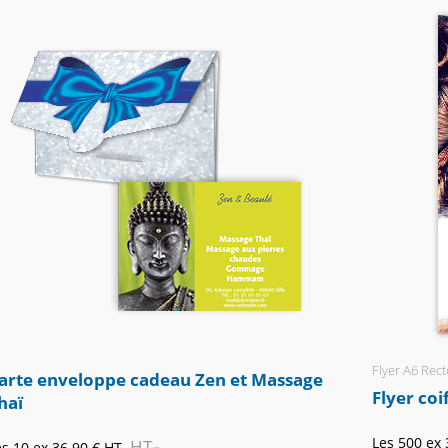
Flyer A6 Rect
arte enveloppe cadeau Zen et Massage
Flyer coi
haï
Les 500 ex
HT
es 10 ex
36.90 €
HT