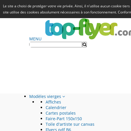
Le site a choisi de protéger votre vie privée. Ainsi, il n'utilise aucun cookie tie
site utilise des cookies absolument nécessaires à son fonctionnement. Confo
MENU
Modèles vierges
Affiches
Calendrier
Cartes postales
Faire-Part 150x150
Toile d'artiste sur canvas
Flyers pdf B6