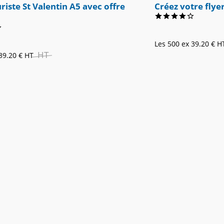
uriste St Valentin A5 avec offre
Créez votre flye
Les 500 ex
39.20 €
H
HT
39.20 €
HT