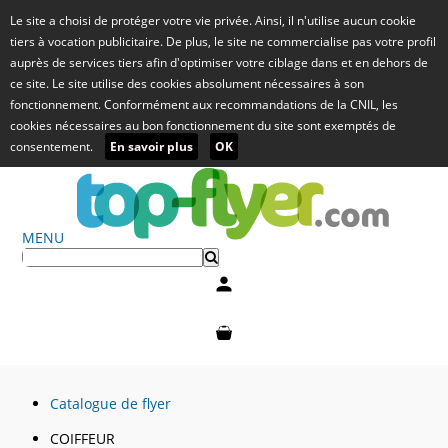
Le site a choisi de protéger votre vie privée. Ainsi, il n'utilise aucun cookie
tiers à vocation publicitaire. De plus, le site ne commercialise pas votre profil
auprès de services tiers afin d'optimiser votre ciblage dans et en dehors de
ce site. Le site utilise des cookies absolument nécessaires à son
fonctionnement. Conformément aux recommandations de la CNIL, les
cookies nécessaires au bon fonctionnement du site sont exemptés de
consentement.
En savoir plus
OK
MENU
Mon compte
Mon panier
Catalogue de flyer
COIFFEUR