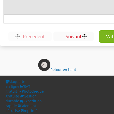
Précédent
Suivant
Retour en haut
Maquette
en ligne
BAT
gratuit
Photothèque
gratuite
Gestion
durable
Expédition
rapide
Paiement
sécurisé
Imprimé