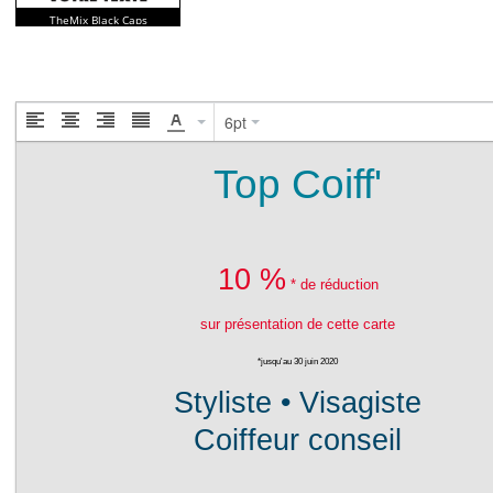
TheMix Black Caps
6pt