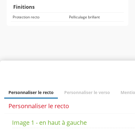
Finitions
Protection recto
Pelliculage brillant
Personnaliser le produit
Personnaliser le recto
Personnaliser le verso
Mentio
Personnaliser le recto
Image 1 - en haut à gauche