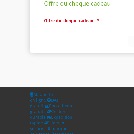
Offre du chèque cadeau
Offre du chèque cadeau :
*
Maquette
en ligne
BAT
gratuit
Photothèque
gratuite
Gestion
durable
Expédition
rapide
Paiement
sécurisé
Imprimé