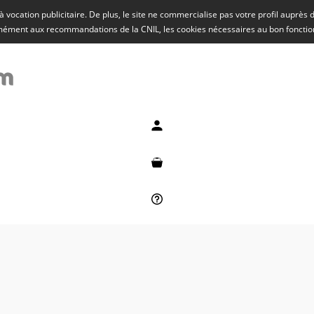
rs à vocation publicitaire. De plus, le site ne commercialise pas votre profil auprès
rmément aux recommandations de la CNIL, les cookies nécessaires au bon fonct
Mon compte
Mon panier
Besoin d'aide ?