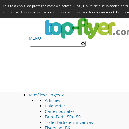
Le site a choisi de protéger votre vie privée. Ainsi, il n'utilise aucun cookie tie
site utilise des cookies absolument nécessaires à son fonctionnement. Confo
MENU
Modèles vierges
Affiches
Calendrier
Cartes postales
Faire-Part 150x150
Toile d'artiste sur canvas
Flyers pdf B6