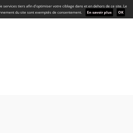
 de services tiers afin d'optimiser votre ciblage dans et en dehors de ce site. Le
ionnement du site sont exemptés de consentement.
En savoir plus
OK