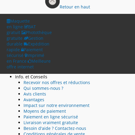
Retour en haut
Maquette
en ligne
BAT
gratuit
Photothèque
gratuite
Gestion
durable
Expédition
rapide
Paiement
sécurisé
Imprimé
en France
Meilleure
offre internet
Info. et Conseils
Recevoir nos offres et réductions
Qui sommes-nous ?
Avis clients
Avantages
Impact sur notre environnement
Moyens de paiement
Paiement en ligne sécurisé
Livraison vraiment gratuite
Besoin d'aide ? Contactez-nous
Conditions générales de vente