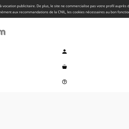
rs à vocation publicitaire. De plus, le site ne commercialise pas votre profil auprès
rmément aux recommandations de la CNIL, les cookies nécessaires au bon fonct
Mon compte
Mon panier
Besoin d'aide ?