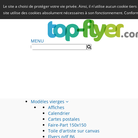
Le site a choisi de protéger votre vie privée. Ainsi, il n'utilise aucun cookie tie
site utilise des cookies absolument nécessaires à son fonctionnement. Confo
MENU
Modèles vierges
Affiches
Calendrier
Cartes postales
Faire-Part 150x150
Toile d'artiste sur canvas
Flyers pdf B6