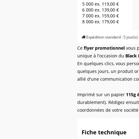
5 000 ex.
119,00 €
6 000 ex.
139,00 €
7 000 ex.
159,00 €
8 000 ex.
179,00 €
9 000 ex.
189,00 €
10 000 ex.
199,00 €
Expédition standard : 5 jour(s)
11 000 ex.
209,00 €
12 000 ex.
219,00 €
Ce
flyer promotionnel
vous p
13 000 ex.
229,00 €
unique à l'occasion du
Black 
14 000 ex.
239,00 €
15 000 ex.
249,00 €
En quelques clics, vous perso
16 000 ex.
259,00 €
quelques jours, un produit or
17 000 ex.
269,00 €
allié d'une communication co
18 000 ex.
279,00 €
19 000 ex.
289,00 €
20 000 ex.
299,00 €
Imprimé sur un papier
115g 
21 000 ex.
309,00 €
durablement). Rédigez ensuit
22 000 ex.
319,00 €
coordonnées de votre société p
23 000 ex.
329,00 €
24 000 ex.
339,00 €
25 000 ex.
349,00 €
26 000 ex.
359,00 €
Fiche technique
27 000 ex.
369,00 €