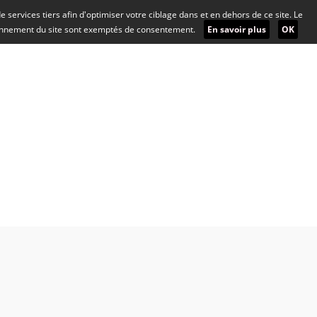
 de services tiers afin d'optimiser votre ciblage dans et en dehors de ce site. Le
ionnement du site sont exemptés de consentement.
En savoir plus
OK