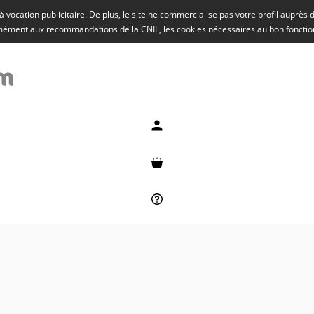
rs à vocation publicitaire. De plus, le site ne commercialise pas votre profil auprès
rmément aux recommandations de la CNIL, les cookies nécessaires au bon fonct
Mon compte
Mon panier
Besoin d'aide ?