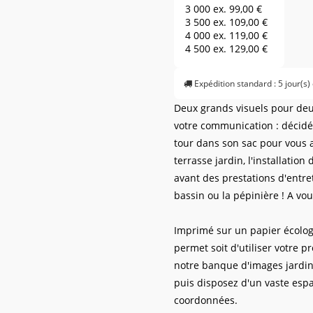
3 000 ex.
99,00 €
3 500 ex.
109,00 €
4 000 ex.
119,00 €
4 500 ex.
129,00 €
5 000 ex.
139,00 €
7 500 ex.
169,00 €
Expédition standard : 5 jour(s)
10 000 ex.
199,00 €
12 500 ex.
239,00 €
Deux grands visuels pour deux
15 000 ex.
269,00 €
votre communication : décidém
20 000 ex.
329,00 €
25 000 ex.
389,00 €
tour dans son sac pour vous
30 000 ex.
449,00 €
terrasse jardin, l'installatio
avant des prestations d'entre
bassin ou la pépinière ! A vou
Imprimé sur un papier écologi
permet soit d'utiliser votre p
notre banque d'images jardin
puis disposez d'un vaste espa
coordonnées.