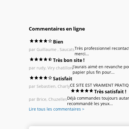
Commentaires en ligne
Bien
Très professionnel recontac
par Guillaume , Saucats
merci...
Très bon site !
J'aurais aimé en revanche po
par rudy, Viry chatillon
papier plus fin pour...
Satisfait
CE SITE EST VRAIMENT PRATIQ
par Sebastien, Charly
Très satisfait !
Déjà commandes toujours autant 
par Brice, Chuzelles
recommandé les yeux...
Lire tous les commentaires >