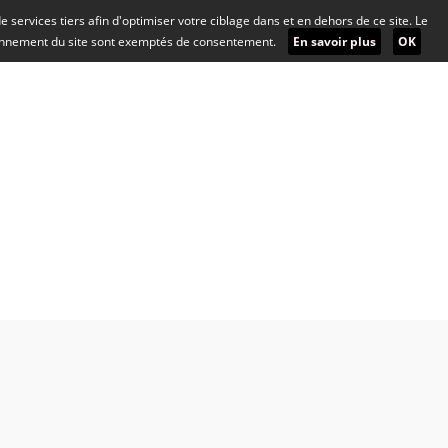
 de services tiers afin d'optimiser votre ciblage dans et en dehors de ce site. Le
ionnement du site sont exemptés de consentement.
En savoir plus
OK