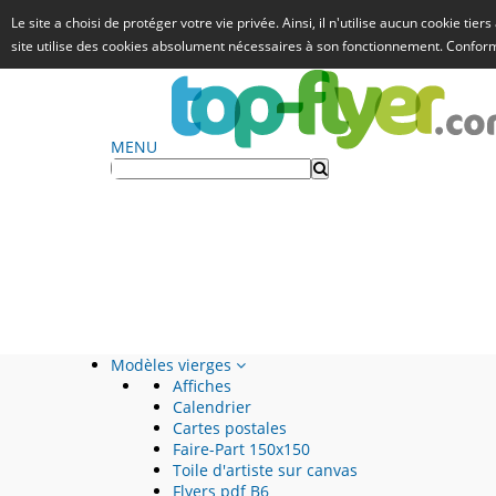
Le site a choisi de protéger votre vie privée. Ainsi, il n'utilise aucun cookie tie
site utilise des cookies absolument nécessaires à son fonctionnement. Confo
MENU
Modèles vierges
Affiches
Calendrier
Cartes postales
Faire-Part 150x150
Toile d'artiste sur canvas
Flyers pdf B6