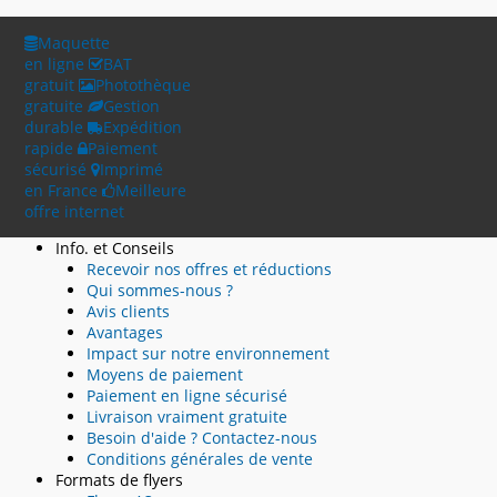
Maquette
en ligne
BAT
gratuit
Photothèque
gratuite
Gestion
durable
Expédition
rapide
Paiement
sécurisé
Imprimé
en France
Meilleure
offre internet
Info. et Conseils
Recevoir nos offres et réductions
Qui sommes-nous ?
Avis clients
Avantages
Impact sur notre environnement
Moyens de paiement
Paiement en ligne sécurisé
Livraison vraiment gratuite
Besoin d'aide ? Contactez-nous
Conditions générales de vente
Formats de flyers