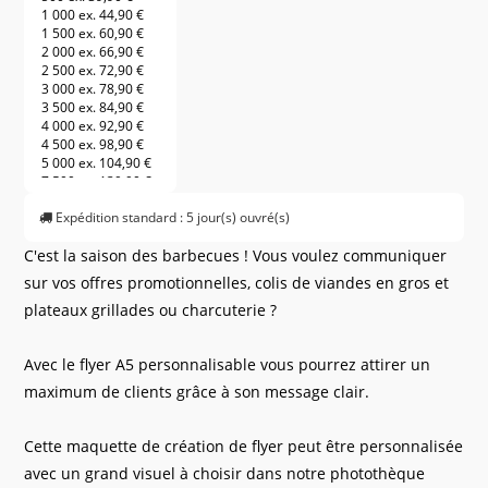
1 000 ex.
44,90 €
1 500 ex.
60,90 €
2 000 ex.
66,90 €
2 500 ex.
72,90 €
3 000 ex.
78,90 €
3 500 ex.
84,90 €
4 000 ex.
92,90 €
4 500 ex.
98,90 €
5 000 ex.
104,90 €
7 500 ex.
139,90 €
10 000 ex.
169,90 €
Expédition standard : 5 jour(s) ouvré(s)
12 500 ex.
199,90 €
15 000 ex.
229,90 €
C'est la saison des barbecues ! Vous voulez communiquer
20 000 ex.
269,90 €
25 000 ex.
349,90 €
sur vos offres promotionnelles, colis de viandes en gros et
30 000 ex.
409,90 €
plateaux grillades ou charcuterie ?
35 000 ex.
469,90 €
40 000 ex.
529,90 €
45 000 ex.
589,90 €
Avec le flyer A5 personnalisable vous pourrez attirer un
50 000 ex.
649,90 €
55 000 ex.
709,90 €
maximum de clients grâce à son message clair.
60 000 ex.
769,90 €
Cette maquette de création de flyer peut être personnalisée
avec un grand visuel à choisir dans notre photothèque