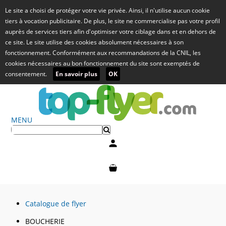
Le site a choisi de protéger votre vie privée. Ainsi, il n'utilise aucun cookie
tiers à vocation publicitaire. De plus, le site ne commercialise pas votre profil
auprès de services tiers afin d'optimiser votre ciblage dans et en dehors de
ce site. Le site utilise des cookies absolument nécessaires à son
fonctionnement. Conformément aux recommandations de la CNIL, les
cookies nécessaires au bon fonctionnement du site sont exemptés de
consentement.
En savoir plus
OK
MENU
Mon compte
Mon panier
Catalogue de flyer
BOUCHERIE