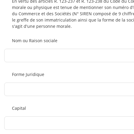
En vertu des articles R. 123-237 et R. 123-238 du Code du 
morale ou physique est tenue de mentionner son numéro d'id
du Commerce et des Sociétés (N° SIREN composé de 9 chiffres)
le greffe de son immatriculation ainsi que la forme de la sociét
s'agit d'une personne morale.
Nom ou Raison sociale
Forme Juridique
Capital