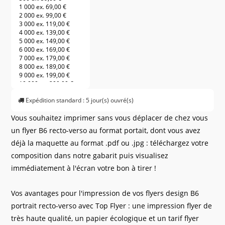
1 000 ex.
69,00 €
2 000 ex.
99,00 €
3 000 ex.
119,00 €
4 000 ex.
139,00 €
5 000 ex.
149,00 €
6 000 ex.
169,00 €
7 000 ex.
179,00 €
8 000 ex.
189,00 €
9 000 ex.
199,00 €
10 000 ex.
209,00 €
11 000 ex.
225,00 €
Expédition standard : 5 jour(s) ouvré(s)
12 000 ex.
241,00 €
13 000 ex.
257,00 €
Vous souhaitez imprimer sans vous déplacer de chez vous
14 000 ex.
273,00 €
15 000 ex.
289,00 €
un flyer B6 recto-verso au format portait, dont vous avez
16 000 ex.
301,00 €
déjà la maquette au format .pdf ou .jpg : téléchargez votre
17 000 ex.
313,00 €
18 000 ex.
325,00 €
composition dans notre gabarit puis visualisez
19 000 ex.
337,00 €
immédiatement à l'écran votre bon à tirer !
20 000 ex.
349,00 €
21 000 ex.
361,00 €
22 000 ex.
373,00 €
Vos avantages pour l'impression de vos flyers design B6
23 000 ex.
385,00 €
24 000 ex.
397,00 €
portrait recto-verso avec Top Flyer : une impression flyer de
25 000 ex.
409,00 €
très haute qualité, un papier écologique et un tarif flyer
26 000 ex.
421,00 €