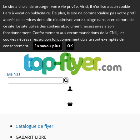
Le site a choisi de protéger votre vie privée. Ainsi, il n'utilise aucun cookie
tiers à vocation publicitaire. De plus, le site ne commercialise pas votre profil
auprès de services tiers afin d'optimiser votre ciblage dans et en dehors de
ce site. Le site utilise des cookies absolument nécessaires à son
fonctionnement. Conformément aux recommandations de la CNIL, les
cookies nécessaires au bon fonctionnement du site sont exemptés de
consentement.
En savoir plus
OK
MENU
Mon compte
Mon panier
Catalogue de flyer
GABARIT LIBRE