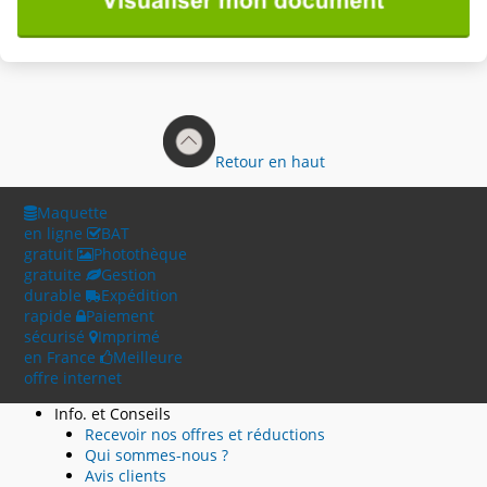
Retour en haut
Maquette
en ligne
BAT
gratuit
Photothèque
gratuite
Gestion
durable
Expédition
rapide
Paiement
sécurisé
Imprimé
en France
Meilleure
offre internet
Info. et Conseils
Recevoir nos offres et réductions
Qui sommes-nous ?
Avis clients