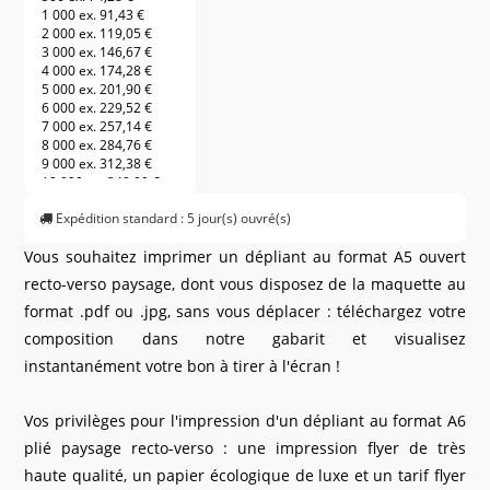
1 000 ex.
91,43 €
2 000 ex.
119,05 €
3 000 ex.
146,67 €
4 000 ex.
174,28 €
5 000 ex.
201,90 €
6 000 ex.
229,52 €
7 000 ex.
257,14 €
8 000 ex.
284,76 €
9 000 ex.
312,38 €
10 000 ex.
340,00 €
11 000 ex.
361,14 €
Expédition standard : 5 jour(s) ouvré(s)
12 000 ex.
382,28 €
13 000 ex.
403,43 €
Vous souhaitez imprimer un dépliant au format A5 ouvert
14 000 ex.
424,57 €
15 000 ex.
445,71 €
recto-verso paysage, dont vous disposez de la maquette au
16 000 ex.
466,86 €
format .pdf ou .jpg, sans vous déplacer : téléchargez votre
17 000 ex.
488,00 €
18 000 ex.
509,14 €
composition dans notre gabarit et visualisez
19 000 ex.
530,28 €
instantanément votre bon à tirer à l'écran !
20 000 ex.
551,43 €
21 000 ex.
569,14 €
22 000 ex.
586,86 €
Vos privilèges pour l'impression d'un dépliant au format A6
23 000 ex.
604,57 €
24 000 ex.
622,28 €
plié paysage recto-verso : une impression flyer de très
25 000 ex.
640,00 €
haute qualité, un papier écologique de luxe et un tarif flyer
26 000 ex.
657,71 €