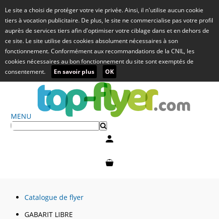
Le site a choisi de protéger votre vie privée. Ainsi, il n'utilise aucun cookie
tiers à vocation publicitaire. De plus, le site ne commercialise pas votre profil
auprès de services tiers afin d'optimiser votre ciblage dans et en dehors de
ce site. Le site utilise des cookies absolument nécessaires à son
fonctionnement. Conformément aux recommandations de la CNIL, les
cookies nécessaires au bon fonctionnement du site sont exemptés de
consentement.
En savoir plus
OK
MENU
Mon compte
Mon panier
Catalogue de flyer
GABARIT LIBRE