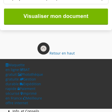
Retour en haut
Maquette
en ligne
BAT
gratuit
Photothèque
gratuite
Gestion
durable
Expédition
rapide
Paiement
sécurisé
Imprimé
en France
Meilleure
offre internet
Info. et Conseils