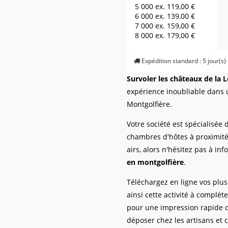
5 000 ex.
119,00 €
6 000 ex.
139,00 €
7 000 ex.
159,00 €
8 000 ex.
179,00 €
9 000 ex.
189,00 €
10 000 ex.
199,00 €
Expédition standard : 5 jour(s)
11 000 ex.
209,00 €
12 000 ex.
219,00 €
Survoler les châteaux de la 
13 000 ex.
229,00 €
expérience inoubliable dans u
14 000 ex.
239,00 €
15 000 ex.
249,00 €
Montgolfière.
16 000 ex.
259,00 €
17 000 ex.
269,00 €
Votre société est spécialisée
18 000 ex.
279,00 €
chambres d'hôtes à proximité 
19 000 ex.
289,00 €
airs, alors n'hésitez pas à in
20 000 ex.
299,00 €
21 000 ex.
309,00 €
en montgolfière
.
22 000 ex.
319,00 €
23 000 ex.
329,00 €
Téléchargez en ligne vos plus 
24 000 ex.
339,00 €
ainsi cette activité à complét
25 000 ex.
349,00 €
pour une impression rapide de
26 000 ex.
359,00 €
27 000 ex.
369,00 €
déposer chez les artisans et