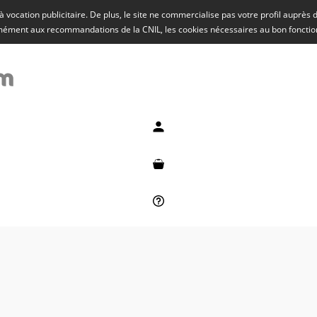
rs à vocation publicitaire. De plus, le site ne commercialise pas votre profil auprès
rmément aux recommandations de la CNIL, les cookies nécessaires au bon fonct
Mon compte
Mon panier
Besoin d'aide ?