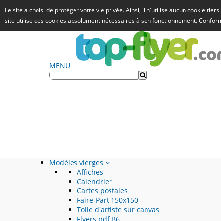
Le site a choisi de protéger votre vie privée. Ainsi, il n'utilise aucun cookie tie
site utilise des cookies absolument nécessaires à son fonctionnement. Confo
MENU
Modèles vierges
Affiches
Calendrier
Cartes postales
Faire-Part 150x150
Toile d'artiste sur canvas
Flyers pdf B6