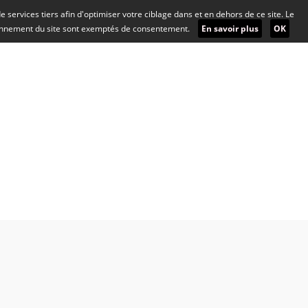
 de services tiers afin d'optimiser votre ciblage dans et en dehors de ce site. Le
ionnement du site sont exemptés de consentement.
En savoir plus
OK