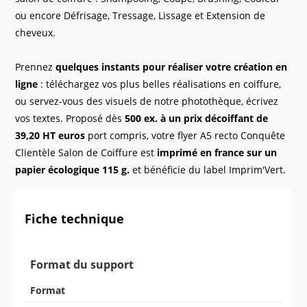
28 000 ex.
379,00 €
ou encore Défrisage, Tressage, Lissage et Extension de
29 000 ex.
389,00 €
30 000 ex.
399,00 €
cheveux.
31 000 ex.
409,00 €
32 000 ex.
419,00 €
33 000 ex.
429,00 €
Prennez
quelques instants pour réaliser votre création en
34 000 ex.
439,00 €
ligne
: téléchargez vos plus belles réalisations en coiffure,
35 000 ex.
449,00 €
ou servez-vous des visuels de notre photothèque, écrivez
36 000 ex.
459,00 €
37 000 ex.
469,00 €
vos textes. Proposé dès
500 ex. à un prix décoiffant de
38 000 ex.
479,00 €
39,20 HT euros
port compris, votre flyer A5 recto Conquête
39 000 ex.
489,00 €
40 000 ex.
499,00 €
Clientèle Salon de Coiffure est
imprimé en france sur un
41 000 ex.
509,00 €
papier écologique 115 g.
et bénéficie du label Imprim'Vert.
42 000 ex.
519,00 €
43 000 ex.
529,00 €
44 000 ex.
539,00 €
45 000 ex.
549,00 €
Fiche technique
46 000 ex.
559,00 €
47 000 ex.
569,00 €
48 000 ex.
579,00 €
49 000 ex.
589,00 €
Format du support
50 000 ex.
599,00 €
51 000 ex.
611,00 €
52 000 ex.
623,00 €
Format
53 000 ex.
635,00 €