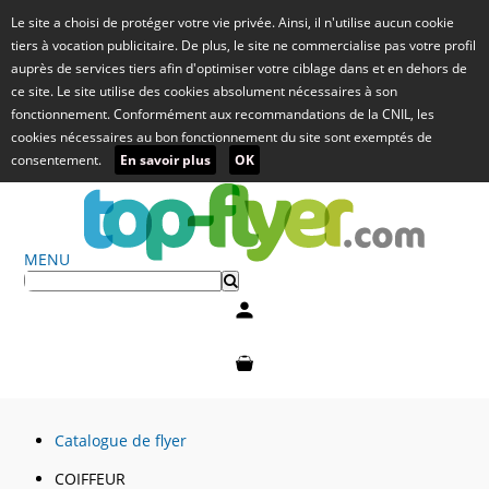
Le site a choisi de protéger votre vie privée. Ainsi, il n'utilise aucun cookie
tiers à vocation publicitaire. De plus, le site ne commercialise pas votre profil
auprès de services tiers afin d'optimiser votre ciblage dans et en dehors de
ce site. Le site utilise des cookies absolument nécessaires à son
fonctionnement. Conformément aux recommandations de la CNIL, les
cookies nécessaires au bon fonctionnement du site sont exemptés de
consentement.
En savoir plus
OK
MENU
Mon compte
Mon panier
Catalogue de flyer
COIFFEUR