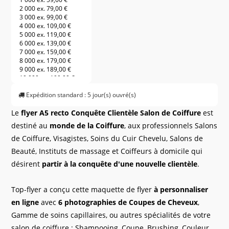
2 000 ex.
79,00 €
3 000 ex.
99,00 €
4 000 ex.
109,00 €
5 000 ex.
119,00 €
6 000 ex.
139,00 €
7 000 ex.
159,00 €
8 000 ex.
179,00 €
9 000 ex.
189,00 €
10 000 ex.
199,00 €
11 000 ex.
209,00 €
Expédition standard : 5 jour(s) ouvré(s)
12 000 ex.
219,00 €
13 000 ex.
229,00 €
Le
flyer A5 recto Conquête Clientèle Salon de Coiffure
est
14 000 ex.
239,00 €
15 000 ex.
249,00 €
destiné au
monde de la Coiffure
, aux professionnels Salons
16 000 ex.
259,00 €
de Coiffure, Visagistes, Soins du Cuir Chevelu, Salons de
17 000 ex.
269,00 €
18 000 ex.
279,00 €
Beauté, Instituts de massage et Coiffeurs à domicile qui
19 000 ex.
289,00 €
désirent
partir à la conquête d'une nouvelle clientèle
.
20 000 ex.
299,00 €
21 000 ex.
309,00 €
22 000 ex.
319,00 €
Top-flyer a conçu cette maquette de flyer
à personnaliser
23 000 ex.
329,00 €
24 000 ex.
339,00 €
en ligne
avec
6 photographies de Coupes de Cheveux
,
25 000 ex.
349,00 €
Gamme de soins capillaires, ou autres spécialités de votre
26 000 ex.
359,00 €
27 000 ex.
369,00 €
salon de coiffure : Shampooing, Coupe, Brushing, Couleur