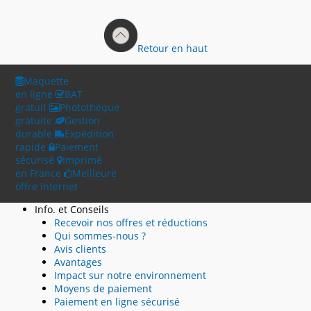
Retour en haut
Maquette
en ligne
BAT
gratuit
Photothèque
gratuite
Gestion
durable
Expédition
rapide
Paiement
sécurisé
Imprimé
en France
Meilleure
offre internet
Info. et Conseils
Recevoir nos offres et réductions
Qui sommes-nous ?
Avis clients
Avantages
Impact sur notre environnement
Moyens de paiement
Paiement en ligne sécurisé