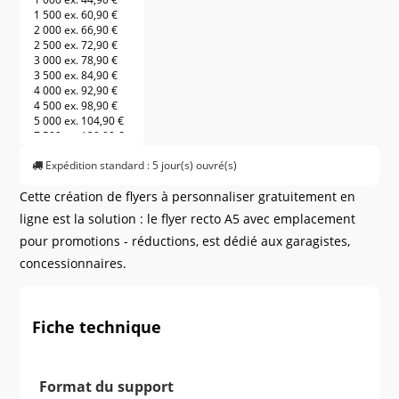
1 500 ex.
60,90 €
2 000 ex.
66,90 €
2 500 ex.
72,90 €
3 000 ex.
78,90 €
3 500 ex.
84,90 €
4 000 ex.
92,90 €
4 500 ex.
98,90 €
5 000 ex.
104,90 €
7 500 ex.
139,90 €
10 000 ex.
169,90 €
Expédition standard : 5 jour(s) ouvré(s)
12 500 ex.
199,90 €
15 000 ex.
229,90 €
Cette création de flyers à personnaliser gratuitement en
20 000 ex.
269,90 €
25 000 ex.
349,90 €
ligne est la solution : le flyer recto A5 avec emplacement
30 000 ex.
409,90 €
pour promotions - réductions, est dédié aux garagistes,
35 000 ex.
469,90 €
40 000 ex.
529,90 €
concessionnaires.
45 000 ex.
589,90 €
50 000 ex.
649,90 €
55 000 ex.
709,90 €
60 000 ex.
769,90 €
Fiche technique
Format du support