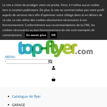
Le site a choisi de protéger votre vie privée. Ainsi, il n'utilise aucun cookie
tiers à vocation publicitaire. De plus, le site ne commercialise pas votre profil
auprès de services tiers afin d'optimiser votre ciblage dans et en dehors de
ce site. Le site utilise des cookies absolument nécessaires à son
fonctionnement. Conformément aux recommandations de la CNIL, les
cookies nécessaires au bon fonctionnement du site sont exemptés de
consentement.
En savoir plus
OK
MENU
Mon compte
Mon panier
Catalogue de flyer
GARAGE