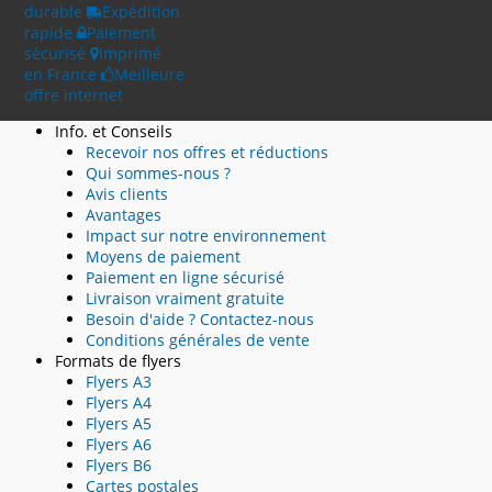
durable
Expédition
rapide
Paiement
sécurisé
Imprimé
en France
Meilleure
offre internet
Info. et Conseils
Recevoir nos offres et réductions
Qui sommes-nous ?
Avis clients
Avantages
Impact sur notre environnement
Moyens de paiement
Paiement en ligne sécurisé
Livraison vraiment gratuite
Besoin d'aide ? Contactez-nous
Conditions générales de vente
Formats de flyers
Flyers A3
Flyers A4
Flyers A5
Flyers A6
Flyers B6
Cartes postales