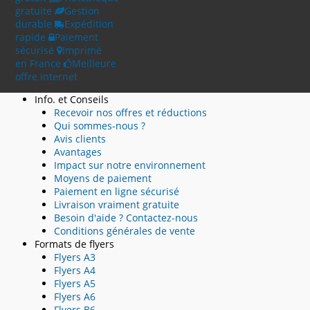
gratuite
Gestion
durable
Expédition
rapide
Paiement
sécurisé
Imprimé
en France
Meilleure
offre internet
Info. et Conseils
Recevoir nos offres et réductions
Qui sommes-nous ?
Avis clients
Avantages
Impact sur notre environnement
Moyens de paiement
Paiement en ligne sécurisé
Livraison vraiment gratuite
Besoin d'aide ? Contactez-nous
Conditions générales de vente
Formats de flyers
Flyers A3
Flyers A4
Flyers A5
Flyers A6
Flyers B6