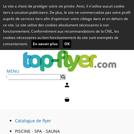
Le site a choisi de protéger votre vie privée. Ainsi, il n'utilise aucun cookie
tiers à vocation publicitaire. De plus, le site ne commercialise pas votre profil
auprès de services tiers afin d'optimiser votre ciblage dans et en dehors de
ce site. Le site utilise des cookies absolument nécessaires à son
fonctionnement. Conformément aux recommandations de la CNIL, les
cookies nécessaires au bon fonctionnement du site sont exemptés de
consentement.
En savoir plus
OK
MENU
Mon compte
Mon panier
Catalogue de flyer
PISCINE - SPA - SAUNA