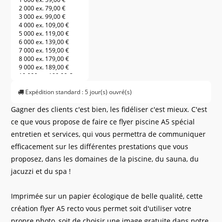
2 000 ex.
79,00 €
3 000 ex.
99,00 €
4 000 ex.
109,00 €
5 000 ex.
119,00 €
6 000 ex.
139,00 €
7 000 ex.
159,00 €
8 000 ex.
179,00 €
9 000 ex.
189,00 €
10 000 ex.
199,00 €
11 000 ex.
209,00 €
Expédition standard : 5 jour(s) ouvré(s)
12 000 ex.
219,00 €
13 000 ex.
229,00 €
Gagner des clients c'est bien, les fidéliser c'est mieux. C'est
14 000 ex.
239,00 €
15 000 ex.
249,00 €
ce que vous propose de faire ce flyer piscine A5 spécial
16 000 ex.
259,00 €
entretien et services, qui vous permettra de communiquer
17 000 ex.
269,00 €
18 000 ex.
279,00 €
efficacement sur les différentes prestations que vous
19 000 ex.
289,00 €
proposez, dans les domaines de la piscine, du sauna, du
20 000 ex.
299,00 €
21 000 ex.
309,00 €
jacuzzi et du spa !
22 000 ex.
319,00 €
23 000 ex.
329,00 €
24 000 ex.
339,00 €
Imprimée sur un papier écologique de belle qualité, cette
25 000 ex.
349,00 €
création flyer A5 recto vous permet soit d'utiliser votre
26 000 ex.
359,00 €
27 000 ex.
369,00 €
propre photo, soit de choisir une image gratuite dans notre