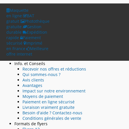
Maquette
en ligne
BAT
gratuit
Photothèque
gratuite
Gestion
durable
Expédition
rapide
Paiement
sécurisé
Imprimé
en France
Meilleure
offre internet
Info. et Conseils
Recevoir nos offres et réductions
Qui sommes-nous ?
Avis clients
Avantages
Impact sur notre environnement
Moyens de paiement
Paiement en ligne sécurisé
Livraison vraiment gratuite
Besoin d'aide ? Contactez-nous
Conditions générales de vente
Formats de flyers