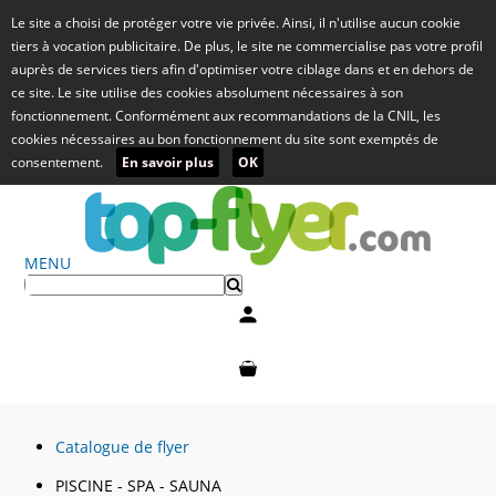
Le site a choisi de protéger votre vie privée. Ainsi, il n'utilise aucun cookie
tiers à vocation publicitaire. De plus, le site ne commercialise pas votre profil
auprès de services tiers afin d'optimiser votre ciblage dans et en dehors de
ce site. Le site utilise des cookies absolument nécessaires à son
fonctionnement. Conformément aux recommandations de la CNIL, les
cookies nécessaires au bon fonctionnement du site sont exemptés de
consentement.
En savoir plus
OK
MENU
Mon compte
Mon panier
Catalogue de flyer
PISCINE - SPA - SAUNA