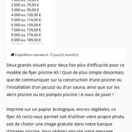
2 000 ex.
79,00 €
3 000 ex.
99,00 €
4 000 ex.
109,00 €
5 000 ex.
119,00 €
6 000 ex.
139,00 €
7 000 ex.
159,00 €
8 000 ex.
179,00 €
9 000 ex.
189,00 €
10 000 ex.
199,00 €
11 000 ex.
209,00 €
Expédition standard : 5 jour(s) ouvré(s)
12 000 ex.
219,00 €
13 000 ex.
229,00 €
Deux grands visuels pour deux fois plus d'efficacité pour ce
14 000 ex.
239,00 €
15 000 ex.
249,00 €
modèle de flyer piscine A5 ! Quoi de plus simple désormais
16 000 ex.
259,00 €
que de communiquer sur la construction d'une piscine ou
17 000 ex.
269,00 €
18 000 ex.
279,00 €
l'installation d'un jacuzzi ou d'un sauna, ainsi que sur les
19 000 ex.
289,00 €
abris piscine ou les pompes piscine ! A vous de jouer !
20 000 ex.
299,00 €
21 000 ex.
309,00 €
22 000 ex.
319,00 €
Imprimé sur un papier écologique, encres végétales, ce
23 000 ex.
329,00 €
24 000 ex.
339,00 €
flyer A5 recto vous permet soit d'utiliser votre propre photo,
25 000 ex.
349,00 €
soit de choisir une image gratuite dans notre banque
26 000 ex.
359,00 €
27 000 ex.
369,00 €
d'images piscine. Vous rédigez ensuite votre message