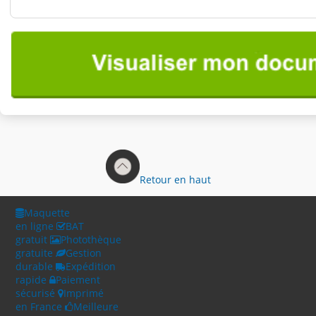
Retour en haut
Maquette
en ligne
BAT
gratuit
Photothèque
gratuite
Gestion
durable
Expédition
rapide
Paiement
sécurisé
Imprimé
en France
Meilleure