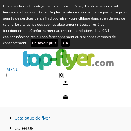
Le site a choisi de protéger votre vie privée. Ainsi, il n'utilise aucun cookie
tiers à vocation publicitaire. De plus, le site ne commercialise pas votre profil
auprès de services tiers afin d'optimiser votre ciblage dans et en dehors de
ce site. Le site utilise des cookies absolument nécessaires à son
fonctionnement. Conformément aux recommandations de la CNIL, les
cookies nécessaires au bon fonctionnement du site sont exemptés de
consentement.
En savoir plus
OK
MENU
Mon compte
Mon panier
Catalogue de flyer
COIFFEUR