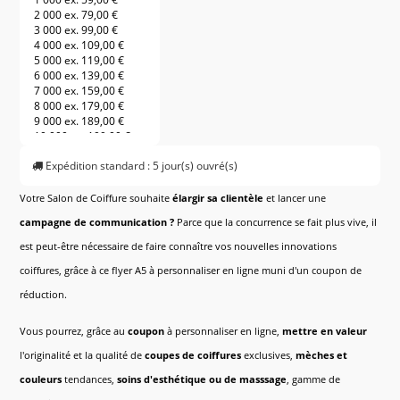
2 000 ex.
79,00 €
3 000 ex.
99,00 €
4 000 ex.
109,00 €
5 000 ex.
119,00 €
6 000 ex.
139,00 €
7 000 ex.
159,00 €
8 000 ex.
179,00 €
9 000 ex.
189,00 €
10 000 ex.
199,00 €
11 000 ex.
209,00 €
Expédition standard : 5 jour(s) ouvré(s)
12 000 ex.
219,00 €
13 000 ex.
229,00 €
14 000 ex.
239,00 €
Votre Salon de Coiffure souhaite
élargir sa clientèle
et lancer une
15 000 ex.
249,00 €
campagne de communication
?
Parce que la concurrence se fait plus vive, il
16 000 ex.
259,00 €
17 000 ex.
269,00 €
est peut-être nécessaire de faire connaître vos nouvelles innovations
18 000 ex.
279,00 €
coiffures, grâce à ce flyer A5 à personnaliser en ligne muni d'un coupon de
19 000 ex.
289,00 €
20 000 ex.
299,00 €
réduction.
21 000 ex.
309,00 €
22 000 ex.
319,00 €
Vous pourrez, grâce au
coupon
à personnaliser en ligne,
mettre en valeur
23 000 ex.
329,00 €
24 000 ex.
339,00 €
l'originalité et la qualité de
coupes de coiffures
exclusives,
mèches et
25 000 ex.
349,00 €
26 000 ex.
359,00 €
couleurs
tendances,
soins d'esthétique ou de masssage
, gamme de
27 000 ex.
369,00 €