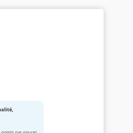
alité,
0 points par pouce)