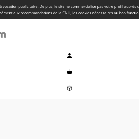
rs à vocation publicitaire. De plus, le site ne commercialise pas votre profil auprès
rmément aux recommandations de la CNIL, les cookies nécessaires au bon fonct
Mon compte
Mon panier
Besoin d'aide ?