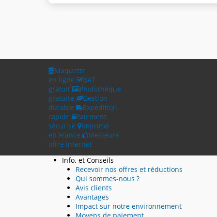
Maquette
en ligne
BAT
gratuit
Photothèque
gratuite
Gestion
durable
Expédition
rapide
Paiement
sécurisé
Imprimé
en France
Meilleure
offre internet
Info. et Conseils
Recevoir nos offres et réductions
Qui sommes-nous ?
Avis clients
Avantages
Impact sur notre environnement
Moyens de paiement