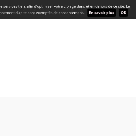
 de services tiers afin d'optimiser votre ciblage dans et en dehors de ce site. Le
ionnement du site sont exemptés de consentement.
En savoir plus
OK