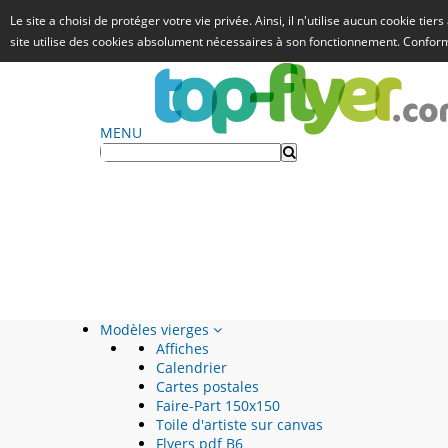
Le site a choisi de protéger votre vie privée. Ainsi, il n'utilise aucun cookie tie
site utilise des cookies absolument nécessaires à son fonctionnement. Confo
MENU
Modèles vierges
Affiches
Calendrier
Cartes postales
Faire-Part 150x150
Toile d'artiste sur canvas
Flyers pdf B6