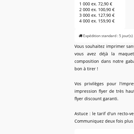
1 000 ex.
72,90 €
2 000 ex.
100,90 €
3 000 ex.
127,90 €
4 000 ex.
159,90 €
5 000 ex.
169,90 €
6 000 ex.
199,90 €
Expédition standard : 5 jour(s)
7 000 ex.
229,90 €
8 000 ex.
249,90 €
Vous souhaitez imprimer sans 
9 000 ex.
269,90 €
vous avez déjà la maquett
10 000 ex.
289,90 €
12 500 ex.
329,90 €
composition dans notre gaba
15 000 ex.
379,90 €
bon à tirer !
17 500 ex.
599,90 €
20 000 ex.
469,90 €
25 000 ex.
579,90 €
Vos privilèges pour l'impre
30 000 ex.
699,90 €
impression flyer de très haut
35 000 ex.
809,90 €
flyer discount garanti.
40 000 ex.
929,90 €
45 000 ex.
1 039,90 €
50 000 ex.
1 159,90 €
Astuce : le tarif d'un recto-v
Communiquez deux fois plus su