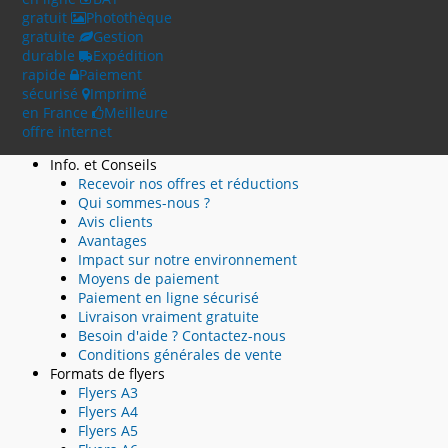
gratuit
Photothèque
gratuite
Gestion
durable
Expédition
rapide
Paiement
sécurisé
Imprimé
en France
Meilleure
offre internet
Info. et Conseils
Recevoir nos offres et réductions
Qui sommes-nous ?
Avis clients
Avantages
Impact sur notre environnement
Moyens de paiement
Paiement en ligne sécurisé
Livraison vraiment gratuite
Besoin d'aide ? Contactez-nous
Conditions générales de vente
Formats de flyers
Flyers A3
Flyers A4
Flyers A5