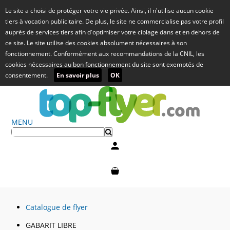
Le site a choisi de protéger votre vie privée. Ainsi, il n'utilise aucun cookie
tiers à vocation publicitaire. De plus, le site ne commercialise pas votre profil
auprès de services tiers afin d'optimiser votre ciblage dans et en dehors de
ce site. Le site utilise des cookies absolument nécessaires à son
fonctionnement. Conformément aux recommandations de la CNIL, les
cookies nécessaires au bon fonctionnement du site sont exemptés de
consentement.
En savoir plus
OK
MENU
Mon compte
Mon panier
Catalogue de flyer
GABARIT LIBRE