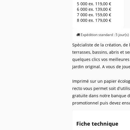
5 000 ex.
119,00 €
6 000 ex.
139,00 €
7 000 ex.
159,00 €
8 000 ex.
179,00 €
9 000 ex.
189,00 €
10 000 ex.
199,00 €
Expédition standard : 5 jour(s)
11 000 ex.
209,00 €
12 000 ex.
219,00 €
Spécialiste de la création, de
13 000 ex.
229,00 €
terrasses, bassins, abris et se
14 000 ex.
239,00 €
15 000 ex.
249,00 €
quelques clics vos meilleures
16 000 ex.
259,00 €
jardin original. A vous de joue
17 000 ex.
269,00 €
18 000 ex.
279,00 €
19 000 ex.
289,00 €
Imprimé sur un papier écologi
20 000 ex.
299,00 €
recto vous permet soit d'utili
21 000 ex.
309,00 €
gratuite dans notre banque d
22 000 ex.
319,00 €
promotionnel puis devez ensu
23 000 ex.
329,00 €
24 000 ex.
339,00 €
25 000 ex.
349,00 €
26 000 ex.
359,00 €
Fiche technique
27 000 ex.
369,00 €