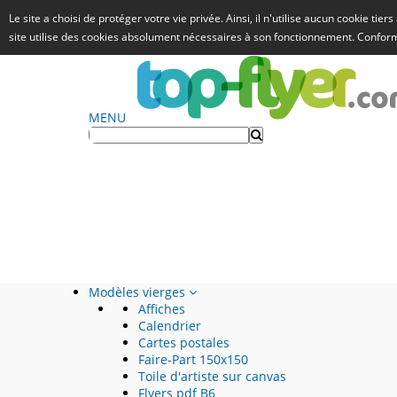
Le site a choisi de protéger votre vie privée. Ainsi, il n'utilise aucun cookie tie
site utilise des cookies absolument nécessaires à son fonctionnement. Confo
MENU
Modèles vierges
Affiches
Calendrier
Cartes postales
Faire-Part 150x150
Toile d'artiste sur canvas
Flyers pdf B6