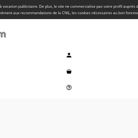
rs à vocation publicitaire. De plus, le site ne commercialise pas votre profil auprès
rmément aux recommandations de la CNIL, les cookies nécessaires au bon fonct
Mon compte
Mon panier
Besoin d'aide ?