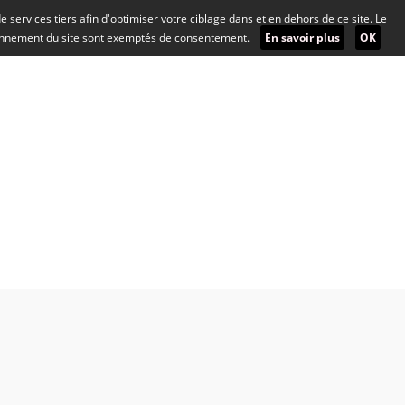
 de services tiers afin d'optimiser votre ciblage dans et en dehors de ce site. Le
ionnement du site sont exemptés de consentement.
En savoir plus
OK