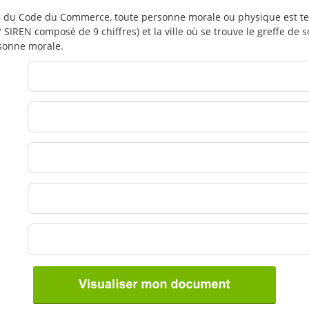
99 000 ex.
1 187,00 €
238 du Code du Commerce, toute personne morale ou physique est t
100 000 ex.
1 199,00 €
IREN composé de 9 chiffres) et la ville où se trouve le greffe de s
ersonne morale.