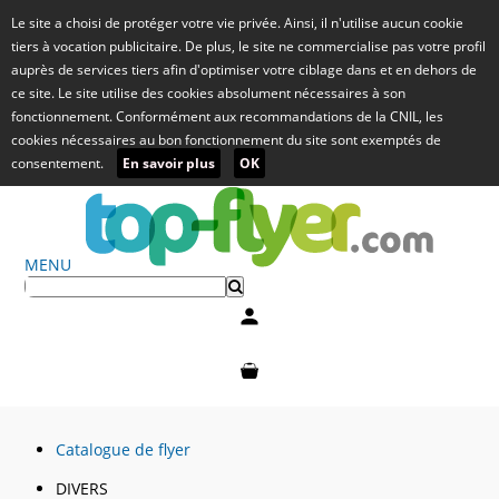
Le site a choisi de protéger votre vie privée. Ainsi, il n'utilise aucun cookie
tiers à vocation publicitaire. De plus, le site ne commercialise pas votre profil
auprès de services tiers afin d'optimiser votre ciblage dans et en dehors de
ce site. Le site utilise des cookies absolument nécessaires à son
fonctionnement. Conformément aux recommandations de la CNIL, les
cookies nécessaires au bon fonctionnement du site sont exemptés de
consentement.
En savoir plus
OK
MENU
Mon compte
Mon panier
Catalogue de flyer
DIVERS