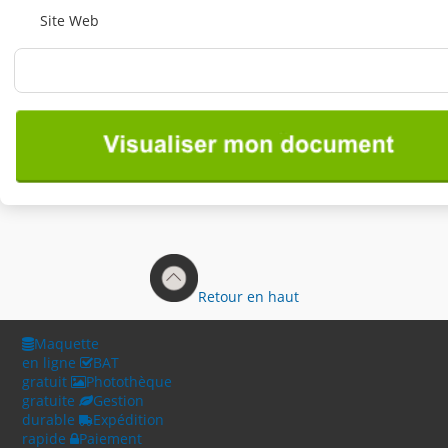
Site Web
Retour en haut
Maquette
en ligne
BAT
gratuit
Photothèque
gratuite
Gestion
durable
Expédition
rapide
Paiement